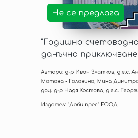
Не се предлага
"Годишно счетоводно
данъчно приключване 
Автори: д-р Иван Златков, д.е.с. А
Матова - Головина, Мина Димитрова
доц. д-р Надя Костова, д.е.с. Геор
Издател: "Доби прес" ЕООД