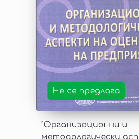
Не се предлага
"Организационни и
методологически ас