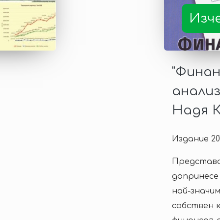
Изч
"Фина
анализ
Надя К
Издание 201
Представа
допринесе
най-значим
собствен к