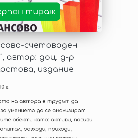
ерпан тираж
нсово-счетоводен
", автор: доц. д-р
остова, издание
0 г.
та на автора е трудът да
 за умението да се анализират
ите обекти като: активи, пасиви,
апитал, разходи, приходи,