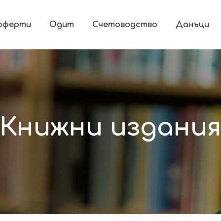
 оферти
Одит
Счетоводство
Данъци
Книжни издани