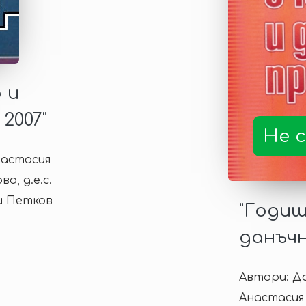
 и
2007"
Не с
настасия
, д.е.с.
ги Петков
"Годиш
данъчн
Автори: Д
Анастасия