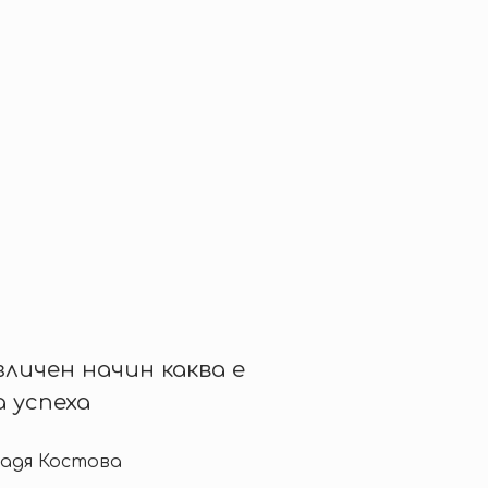
зличен начин каква е
а успеха
Надя Костова