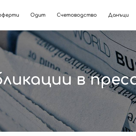
 оферти
Одит
Счетоводство
Данъци
бликации в прес