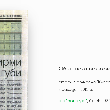
Общинските фирм
статия относно 'Класа
приходи - 2013 г.''
в-к "Банкеръ"
, бр. 40, 03.