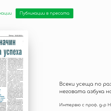
кации
Публикации в пресата
Всеки усеща по ра
неговата азбука н
Интервю с проф. д-р 