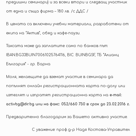
предишни семинари) и за всеки втори и следващ участник
от една и съща фирма – 180 лв. /с ДДС /
В цената са включени учебни материали, разработени от
екипа на “Актив”, обяд и кафе-паузи.
Таксата може да заплатите само по банков път:
IBAN:BG33BUIN70061025764116, BIC: BUINBGSF, ТБ “Алианц
България” - гр. Варна
Моля, желаещите да вземат участие в семинара да
попълнят онлайн регистрационната карта по-долу или
изтеглят и изпратят регистрационна карта на
e-mail:
activbg@dir.bg или на факс: 052/660 730 в срок до 23.02.2016 г.
Предварително благодарим за Вашето активно участие.
С уважение: проф.д-р Надя Костова–Управител