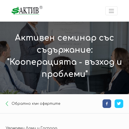
Активен семинар със
съдържание:
"Кооперацията - възход и
проблеми"
Oбратно към офертите
Уважаеми Дами и Господа,