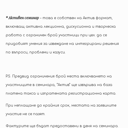
* Активен семинар
– това е собствен на Актив формат,
включващ активна лекционна, дискусионна и творческа
работа с ограничен брой участници при цел: да се
придобият умения за извеждане на интегрирани решения
по въпроси, проблеми и казуси.
P.S. Предвид ограничения брой места включването на
участниците в семинара, “Актив” ще извършва на база
платена такса и изпратената регистрационна карта.
При неплащане до крайния срок, местата на заявилите
участие не се пазят.
Фактурите ще бъдат предоставени в деня на семинара.