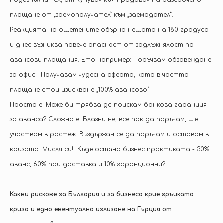
плащане от „заемополучател” към „заемодател”.
Реакцията на ощетените обърна нещата на 180 градуса
и днес възниква повече опасност от задлъжнялост по
авансови плащания. Ето например: Поръчвам обзавеждане
за офис. Получавам чудесна оферта, като в частта
плащане стои изискване „100% авансово“.
Просто е! Може би трябва да поискам банкова гаранция
за аванса? Сложно е! Блазни ме, все пак да поръчам, ще
участвам в растеж. Въздържам се да поръчам и оставам в
кризата. Мисля си! Къде остана бизнес практиката - 30%
аванс, 60% при доставка и 10% гаранционни?
Какви рискове за България и за бизнеса крие гръцката
криза и едно евентуално излизане на Гърция от