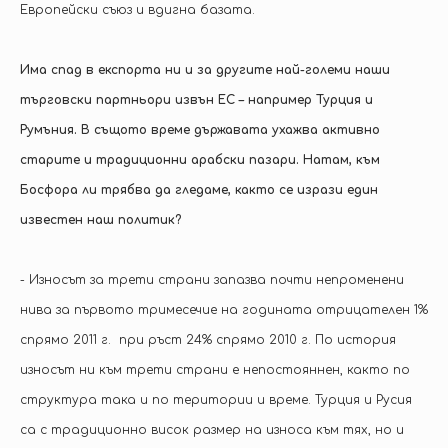
Европейски съюз и вдигна базата.
Има спад в експорта ни и за другите най-големи наши
търговски партньори извън ЕС – например Турция и
Румъния. В същото време държавата ухажва активно
старите и традиционни арабски пазари. Натам, към
Босфора ли трябва да гледаме, както се изрази един
известен наш политик?
- Износът за трети страни запазва почти непроменени
нива за първото тримесечие на годината отрицателен 1%
спрямо 2011 г. при ръст 24% спрямо 2010 г. По история
износът ни към трети страни е непостояннен, както по
структура така и по територии и време. Турция и Русия
са с традиционно висок размер на износа към тях, но и