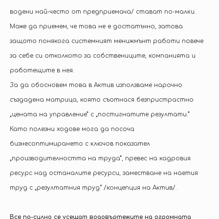
водени най-често от предприемача/ стават по-малки.
Може да приемем, че това не е достатъчно, затова
защото понякога системният менижмънт работи повече
за себе си отколкото за собствениците, компанията и
работещите в нея.
За да обосновем това в Актив използваме нарочно
създадена матрица, която съотнася безпристрастно
„цената на управление” с „постигнатите резултати.”
Като полезни ходове мога да посоча
бизнесоптимирането с ключов показател
„производителността на труда”, превес на кадровия
ресурс над останалите ресурси, заместване на наетия
труд с „резултатния труд“ /концепция на Актив/.
Все по-силно се усещат водовъртежите на огромната