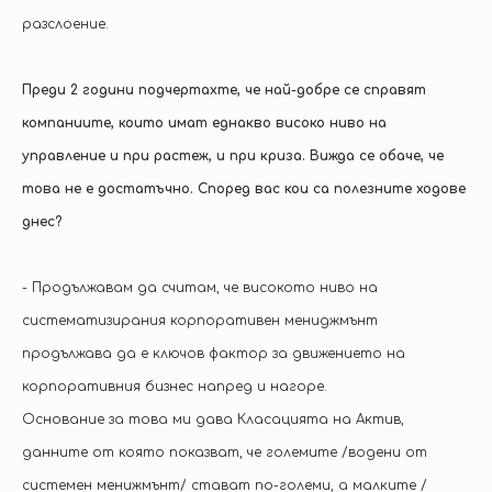
разслоение.
Преди 2 години подчертахте, че най-добре се справят
компаниите, които имат еднакво високо ниво на
управление и при растеж, и при криза. Вижда се обаче, че
това не е достатъчно. Според вас кои са полезните ходове
днес?
- Продължавам да считам, че високото ниво на
систематизирания корпоративен мениджмънт
продължава да е ключов фактор за движението на
корпоративния бизнес напред и нагоре.
Основание за това ми дава Класацията на Актив,
данните от която показват, че големите /водени от
системен менижмънт/ стават по-големи, а малките /