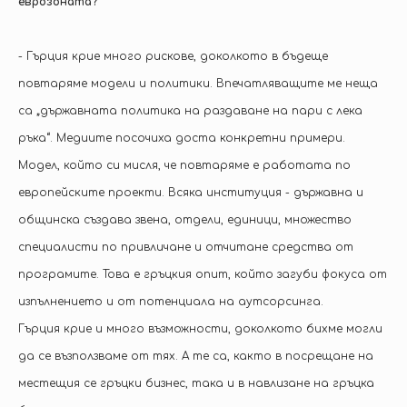
еврозоната?
- Гърция крие много рискове, доколкото в бъдеще
повтаряме модели и политики. Впечатляващите ме неща
са „държавната политика на раздаване на пари с лека
ръка“. Медиите посочиха доста конкретни примери.
Модел, който си мисля, че повтаряме е работата по
европейските проекти. Всяка институция - държавна и
общинска създава звена, отдели, единици, множество
специалисти по привличане и отчитане средства от
програмите. Това е гръцкия опит, който загуби фокуса от
изпълнението и от потенциала на аутсорсинга.
Гърция крие и много възможности, доколкото бихме могли
да се възползваме от тях. А те са, както в посрещане на
местещия се гръцки бизнес, така и в навлизане на гръцка