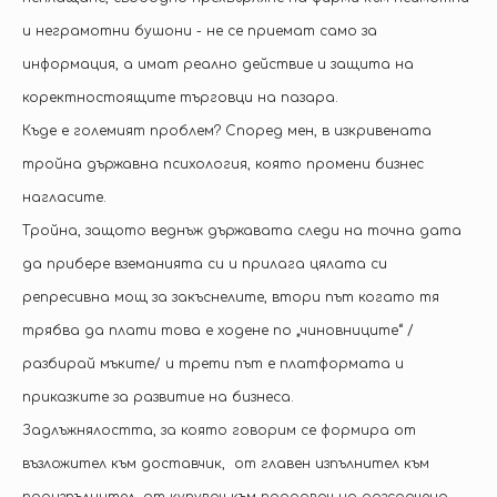
и неграмотни бушони - не се приемат само за
информация, а имат реално действие и защита на
коректностоящите търговци на пазара.
Къде е големият проблем? Според мен, в изкривената
тройна държавна психология, която промени бизнес
нагласите.
Тройна, защото веднъж държавата следи на точна дата
да прибере вземанията си и прилага цялата си
репресивна мощ за закъснелите, втори път когато тя
трябва да плати това е ходене по „чиновниците“ /
разбирай мъките/ и трети път е платформата и
приказките за развитие на бизнеса.
Задлъжнялостта, за която говорим се формира от
възложител към доставчик, от главен изпълнител към
подизпълнител, от купувач към продавач на разсрочено