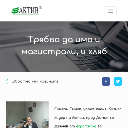
Трябва да има и
магистрали, и хляб
Oбратно към новините
Симеон Симов, управител и бизнес
лидер на Актив, пред Димитър
Дженев от
exporter.bg
за