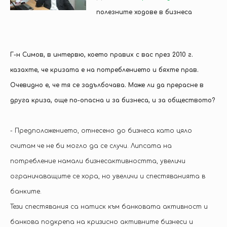
полезните ходове в бизнеса
Г-н Симов, в интервю, което правих с вас през 2010 г.
казахте, че кризата е на потреблението и бяхте прав.
Очевидно е, че тя се задълбочава. Може ли да прерасне в
друга криза, още по-опасна и за бизнеса, и за обществото?
- Предположението, отнесено до бизнеса като цяло
считам че не би могло да се случи. Липсата на
потребление намали бизнесактивността, увеличи
ограничаващите се хора, но увеличи и спестяванията в
банките.
Тези спестявания са натиск към банковата активност и
банкова подкрепа на кризисно активните бизнеси и