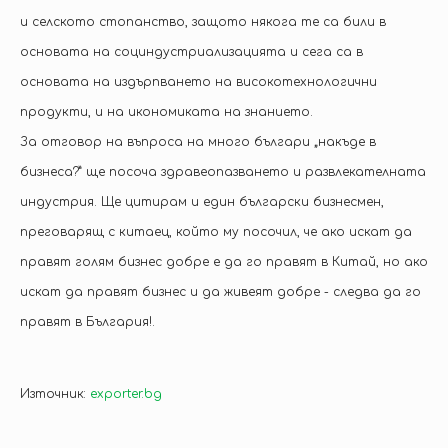
и селското стопанство, защото някога те са били в
основата на социндустриализацията и сега са в
основата на издърпването на високотехнологични
продукти, и на икономиката на знанието.
За отговор на въпроса на много българи „накъде в
бизнеса?” ще посоча здравеопазването и развлекателната
индустрия. Ще цитирам и един български бизнесмен,
преговарящ с китаец, който му посочил, че ако искат да
правят голям бизнес добре е да го правят в Китай, но ако
искат да правят бизнес и да живеят добре - следва да го
правят в България!.
Източник:
exporter.bg