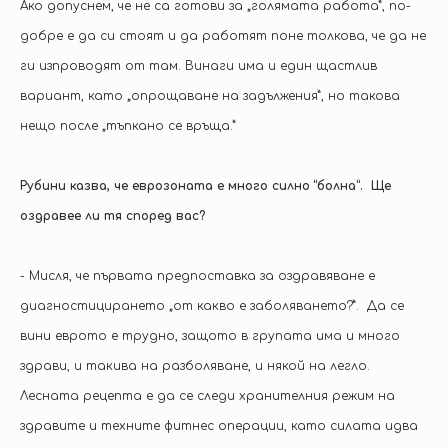
Ако допуснем, че не са готови за „голямата работа”, по-
добре е да си стоят и да работят поне толкова, че да не
ги изпроводят от там. Винаги има и един щастлив
вариант, като „опрощаване на задължения”, но такова
нещо после „тъпкано се връща.”
Рубини казва, че еврозоната е много силно “болна”. Ще
оздравее ли тя според вас?
- Мисля, че първата предпоставка за оздравяване е
диагностицирането „от какво е заболяването?”. Да се
вини еврото е трудно, защото в групата има и много
здрави, и такива на разболяване, и някой на легло.
Лесната рецепта е да се следи хранителния режим на
здравите и техните фитнес операции, като силата идва