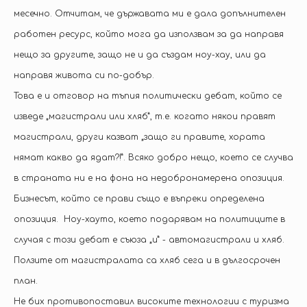
месечно. Отчитам, че държавата ми е дала допълнителен
работен ресурс, който мога да използвам за да направя
нещо за другите, защо не и да създам ноу-хау, или да
направя живота си по-добър.
Това е и отговор на тъпия политически дебат, който се
изведе „магистрали или хляб”, т.е. когато някои правят
магистрали, други казват „защо ги правите, хората
нямат какво да ядат?!”. Всяко добро нещо, което се случва
в страната ни е на фона на недобронамерена опозиция.
Бизнесът, който се прави също е въпреки определена
опозиция. Ноу-хауто, което подарявам на политиците в
случая с този дебат е съюза „и” - автомагистрали и хляб.
Ползите от магистралата са хляб сега и в дългосрочен
план.
Не бих противопоставил високите технологии с туризма