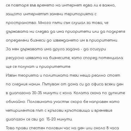
се повтаря във времето на интернет едва ли е важно,
защото интернетът замени територията с
пространство. Много пъти съм слушал за това, че
държавата ни следва да има приоритети или да подкрепя
определени бизнеси до извеждането им в приоритетни.
За мен държавата има друга задача - да осигури
ресурсно изявата на бизнесите, като според потенциала
ще се получат и приоритетите.
Извън теорията и политиката тези неща реално стоят
по следния начин. Пътувам от дома си до офиса всеки ден
в диапазона 30-35 минути с кола. Колата скача по дупките
обичайно. Половината участък скоро бе направен като
четирилентов път с кръгови кръстовища и времевия
диапазон се сви до 15-20 минути.
Това прави спестен половин час на ден или около 8 часа