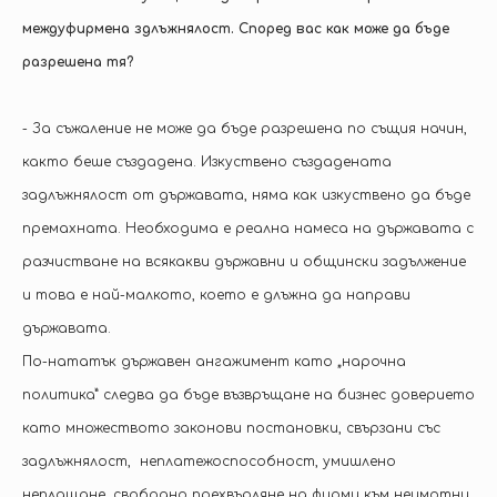
междуфирмена здлъжнялост. Според вас как може да бъде
разрешена тя?
- За съжаление не може да бъде разрешена по същия начин,
както беше създадена. Изкуствено създадената
задлъжнялост от държавата, няма как изкуствено да бъде
премахната. Необходима е реална намеса на държавата с
разчистване на всякакви държавни и общински задължение
и това е най-малкото, което е длъжна да направи
държавата.
По-нататък държавен ангажимент като „нарочна
политика” следва да бъде възвръщане на бизнес доверието
като множеството законови постановки, свързани със
задлъжнялост, неплатежоспособност, умишлено
неплащане, свободно прехвърляне на фирми към неимотни