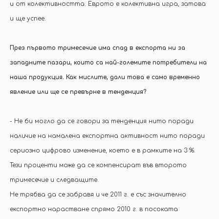
и от колективността. Еврото е колективна игра, затова
и ще успее.
През първото тримесечие има спад в експорта ни за
западните пазари, които са най-големите потребители на
наша продукция. Как мислите, дали това е само временно
явление или ще се превърне в тенденция?
- Не би могло да се говори за тенденция нито поради
наличие на намалена експортна активност нито поради
сериозно цифрово изменение, което е в рамките на 3 %.
Тези проценти може да се компенсират във второто
тримесечие и следващите.
Не трябва да се забравя и че 2011 г. е със значително
експортно нарастване спрямо 2010 г. в посоката