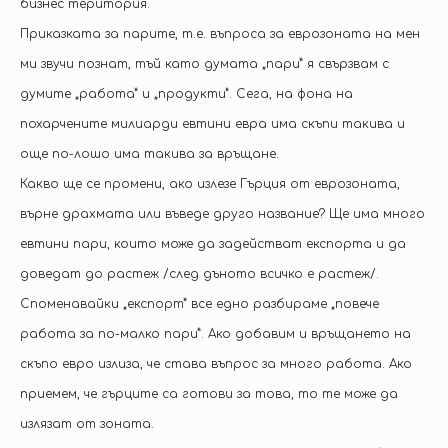
бизнес територия.
Приказката за парите, т.е. въпроса за еврозоната на мен
ми звучи познат, тъй като думата „пари” я свързвам с
думите „работа” и „продукти”. Сега, на фона на
похарчените милиарди евтини евра има скъпи такива и
още по-лошо има такива за връщане.
Какво ще се промени, ако излезе Гърция от еврозоната,
върне драхмата или въведе друго название? Ще има много
евтини пари, които може да задействат експорта и да
доведат до растеж /след дъното всичко е растеж/.
Споменавайки „експорт” все едно разбираме „повече
работа за по-малко пари”. Ако добавим и връщането на
скъпо евро излиза, че става въпрос за много работа. Ако
приемем, че гърците са готови за това, то те може да
излязат от зоната.