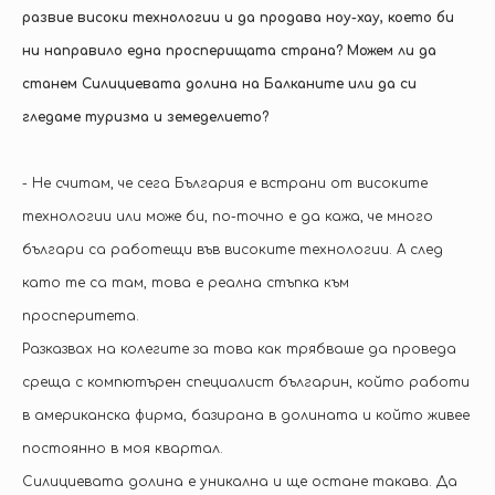
развие високи технологии и да продава ноу-хау, което би
ни направило една просперищата страна? Можем ли да
станем Силициевата долина на Балканите или да си
гледаме туризма и земеделието?
- Не считам, че сега България е встрани от високите
технологии или може би, по-точно е да кажа, че много
българи са работещи във високите технологии. А след
като те са там, това е реална стъпка към
просперитета.
Разказвах на колегите за това как трябваше да проведа
среща с компютърен специалист българин, който работи
в американска фирма, базирана в долината и който живее
постоянно в моя квартал.
Силициевата долина е уникална и ще остане такава. Да