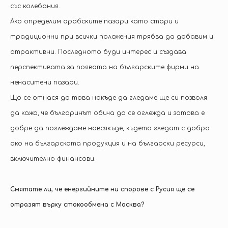
със колебания.
Ако определим арабските пазари като стари и
традиционни при всички положения трябва да добавим и
атрактивни. Последното буди интерес и създава
перспективата за появата на българските фирми на
ненаситени пазари.
Що се отнася до това накъде да гледаме ще си позволя
да кажа, че българинът обича да се оглежда и затова е
добре да поглеждаме навсякъде, където гледат с добро
око на българската продукция и на български ресурси,
включително финансови.
Смятате ли, че енергийните ни спорове с Русия ще се
отразят върху стокообмена с Москва?