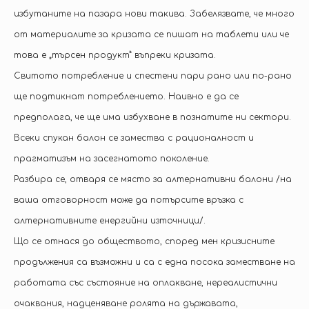
избутаните на пазара нови такива. Забелязвате, че много
от материалите за кризата се пишат на таблети или че
това е „търсен продукт” въпреки кризата.
Свитото потребление и спестени пари рано или по-рано
ще подтикнат потреблението. Наивно е да се
предполага, че ще има избухване в познатите ни сектори.
Всеки спукан балон се замества с рационалност и
прагматизъм на засегнатото поколение.
Разбира се, отваря се място за алтернативни балони /на
ваша отговорност може да потърсите връзка с
алтернативните енергийни източници/.
Що се отнася до обществото, според мен кризисните
продължения са възможни и са с една посока заместване на
работата със състояние на оплакване, нереалистични
очаквания, надценяване ролята на държавата,