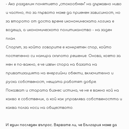
- Ако разделим понятието „стокообмен” на държавно ниво
и частно, то за първото може да приемем зависимост, но
за второто от доста време икономическата логика е
водеща, а икономическото политиканство - на заден
план.
Спорът, за който говорите е конкретен спор, който
постепенно си намира скъпото решение. Онова, което за
мен е по-важно, е че извън спора на базата на
приватизацията на енергийни обекти, включително и
руска собственост, нещата работят добре.
Показват и старата бизнес истина, че не е важно кой на
какво е собственик, а кой как управлява собствеността и
каква полза носи на обществото.
И един последен въпрос. Вярвате ли, че България може да