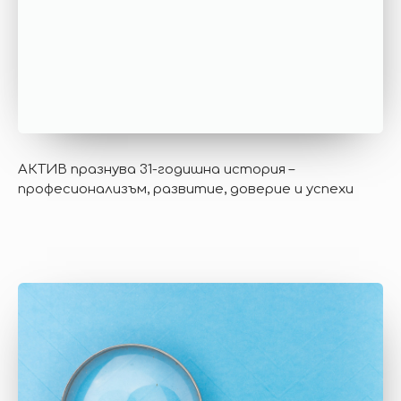
АКТИВ празнува 31-годишна история –
професионализъм, развитие, доверие и успехи