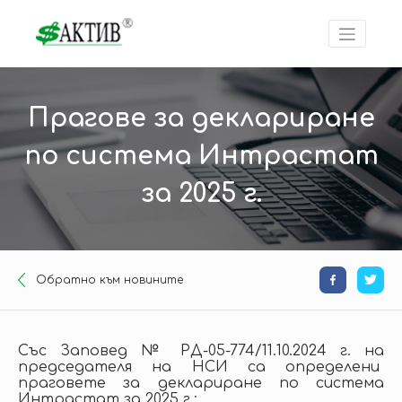
Прагове за деклариране
по система Интрастат
за 2025 г.
Oбратно към новините
Със Заповед № РД-05-774/11.10.2024 г. на
председателя на НСИ са определени
праговете за деклариране по система
Интрастат за 2025 г.: