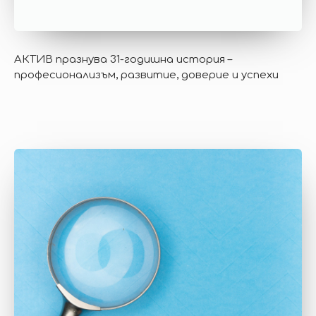
АКТИВ празнува 31-годишна история –
професионализъм, развитие, доверие и успехи