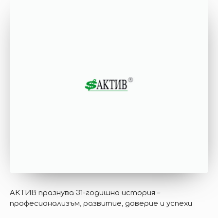
АКТИВ празнува 31-годишна история –
професионализъм, развитие, доверие и успехи