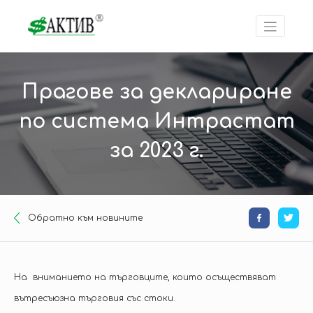
Прагове за деклариране
по система Интрастат
за 2023 г.
Oбратно към новините
На вниманието на търговците, които осъществяват
вътресъюзна търговия със стоки.