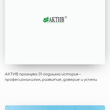
АКТИВ празнува 31-годишна история –
професионализъм, развитие, доверие и успехи