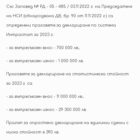
Със Заповед № РД - 05 - 485 / 03.11.2022 г. на Председателя
на НСИ (обнародвана ДВ, бр. 90 от 11.11.2022 г.) са
определени праговете за деклариране по система
Интрастат за 2023 г.:
- за вътресъюзен внос - 700 000 лв.;
- за вътресъюзен износ - 1 000 000 лв.
Праговете за деклариране на статистическа стойност
за 2023 г. са:
- за вътресъюзен внос - 11 000 000 лв.;
- за вътресъюзен износ - 29 300 000 лв.
Прагът за опростено деклариране на единични сделки с
ниска стойност е 390 лв.