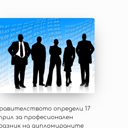
равителството определи 17
прил за професионален
разник на дипломираните