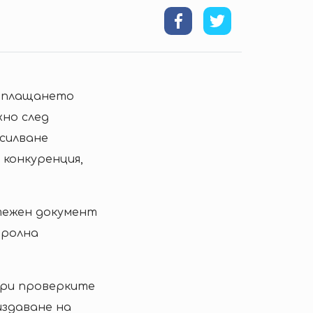
т плащането
жно след
асилване
конкуренция,
тежен документ
тролна
при проверките
издаване на