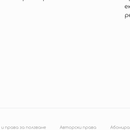
е
р
 и права за ползване
Авторски права
Абонира