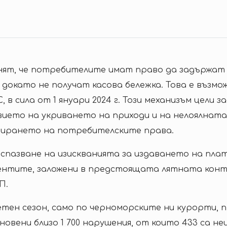
ят, че потребителите имат право да задържа
 докато не получат касова бележка. Това е възмо
 в сила от 1 януари 2024 г. Този механизъм цели з
ето на укриването на приходи и на нелоялната 
тирането на потребителските права.
спазване на изискванията за издаването на пла
центите, заложени в предстоящата лятната кон
П.
етен сезон, само по черноморските ни курорти, 
новени близо 1 700 нарушения, от които 433 са не