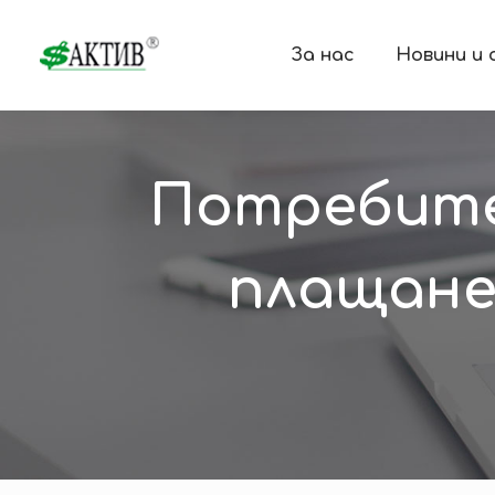
За нас
Новини и
Потребите
плащанет