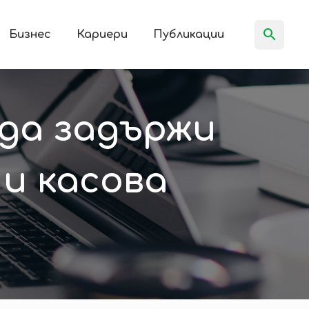
Бизнес
Кариери
Публикации
да задържи
чи касова