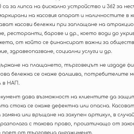
30 са за липса на фискално устройство и 362 за н
маркирани на касовия апарат и наличностите в к
дават касови бележки при заплащане на атракцион
не, ресторанти, барове и др., което води до укри
джета, от който се финансират важни за общест
ие, здравеопазване, социални услуги и др.
държане на плащането, търговецът не издаде фи
ова бележка се окаже фалшива, потребителите 
л в НАП.
кумент дава възможност на клиентите да защи
ната стока се окаже дефектна или опасна. Касова
 замяна или връщане на закупен артикул, в случай
азполага с такова право, произтичащо от зако
 поет от търговеца ангажимент.