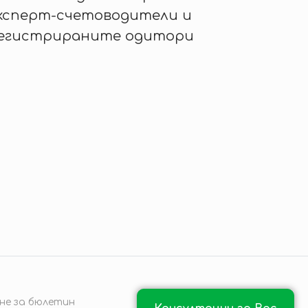
ксперт-счетоводители и
егистрираните одитори
не за бюлетин