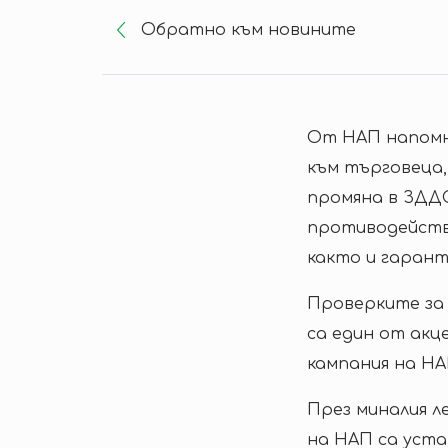
Oбратно към новините
От НАП напомн
към търговеца,
промяна в ЗДДС,
противодействи
както и гаран
Проверките за 
са един от ак
кампания на НА
През миналия л
на НАП са уста