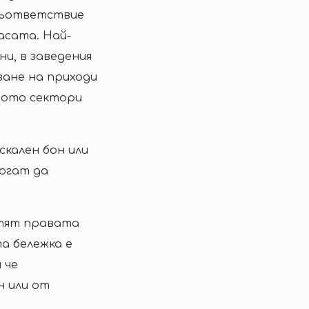
есъответствие
асата. Най-
и, в заведения
ване на приходи
вото сектори
скален бон или
могат да
тят правата
та бележка е
 че
н или от