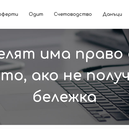
 оферти
Одит
Счетоводство
Данъци
лят има право 
о, ако не полу
бележка