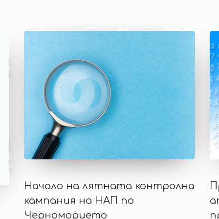
Начало на лятната контролна
П
кампания на НАП по
а
Черноморието
п