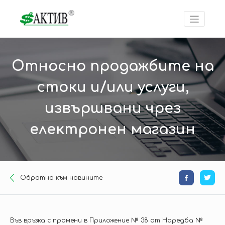
Относно продажбите на
стоки и/или услуги,
извършвани чрез
електронен магазин
Oбратно към новините
Във връзка с промени в Приложение № 38 от Наредба №