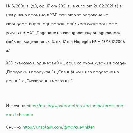
Н-18/2006 г. (ДВ, бр. 17 от 2021 г., в сила от 26.02.2021 г.) е
извършена промяна в XSD схемата за подаване на
стандартизиран одиторски файл чрез електронната
услуга на НАП
„Подаване на стандартизиран одиторски
файл от лицето по чл. 3, ал. 17 от Наредба № Н-18/13.12.2006
г.“
XSD схемата и примерен XML файл са публикувани в раздел
„Програмни продукти“ > „Спецификация за подаване на
данни“ > „Електронни магазини“.
Източник:
https://nra.bg/wps/portal/nra/actualno/promiana-
v-xsd-shemata
Снимка:
https://unsplash.com/@markuswinkler