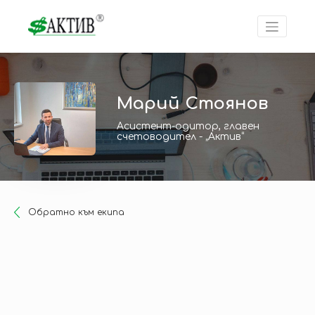
Марий Стоянов
Асистент-одитор, главен
счетоводител - „Актив“
Oбратно към екипа