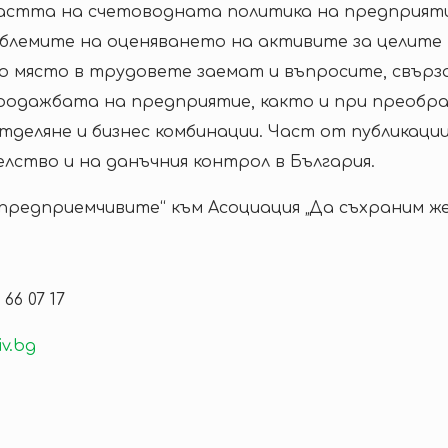
бластта на счетоводната политика на предприят
облемите на оценяването на активите за целите
о място в трудовете заемат и въпросите, свърз
родажбата на предприятие, както и при преобра
, отделяне и бизнес комбинации. Част от публика
лство и на данъчния контрол в България.
едприемчивите“ към Асоциация „Да съхраним жен
 66 07 17
v.bg