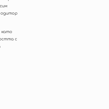
сим
 одитор
 като
остта с
а