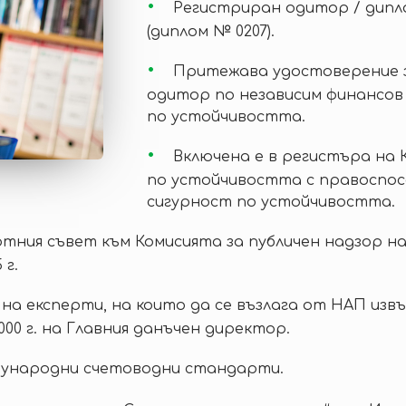
Регистриран одитор / дип
(диплом № 0207).
Притежава удостоверение з
одитор по независим финансо
по устойчивостта.
Включена е в регистъра на
по устойчивостта с правоспос
сигурност по устойчивостта.
ртния съвет към Комисията за публичен надзор 
 г.
а на експерти, на които да се възлага от НАП из
000 г. на Главния данъчен директор.
ународни счетоводни стандарти.