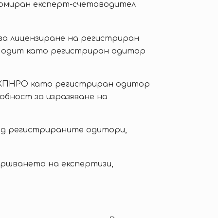
ломиран експерт-счетоводител
а лицензиране на регистриран
в одит като регистриран одитор
 КПНРО като регистриран одитор
обност за изразяване на
над регистрираните одитори,
вършването на експертизи,