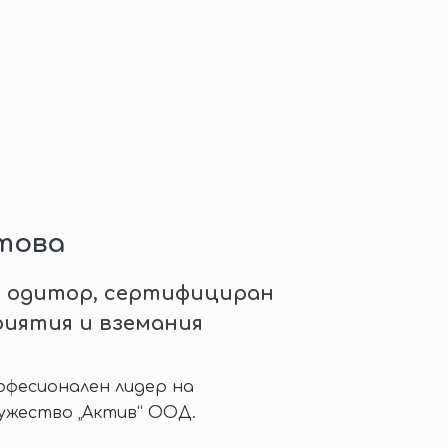
стова
н одитор, сертифициран
риятия и вземания
офесионален лидер на
ужество „Актив“ ООД.