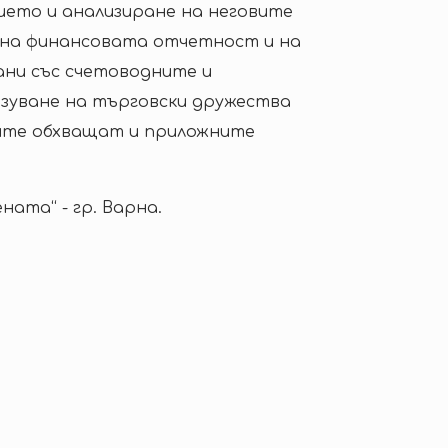
ието и анализиране на неговите
 на финансовата отчетност и на
ани със счетоводните и
зуване на търговски дружества
циите обхващат и приложните
ата“ - гр. Варна.