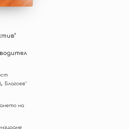
ктив“
оводител
ост
. Благоев“
ането на
ензиране