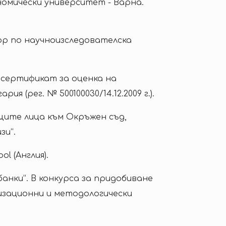
омически университет - Варна.
р по научноизследователска
и сертификат за оценка на
 (рег. № 500100030/14.12.2009 г.).
щите лица към Окръжен съд,
зи“.
ol (Англия).
нки“. В конкурса за придобиване
изационни и методологически