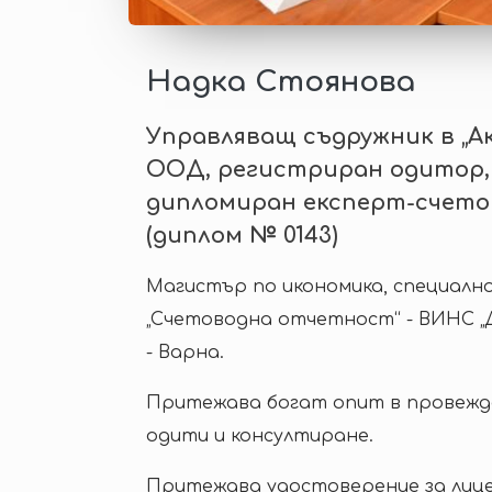
Надка Стоянова
Управляващ съдружник в „А
ООД, регистриран одитор,
дипломиран експерт-счет
(диплом № 0143)
Магистър по икономика, специалн
„Счетоводна отчетност“ - ВИНС „Д
- Варна.
Притежава богат опит в провежд
одити и консултиране.
Притежава удостоверение за лиц