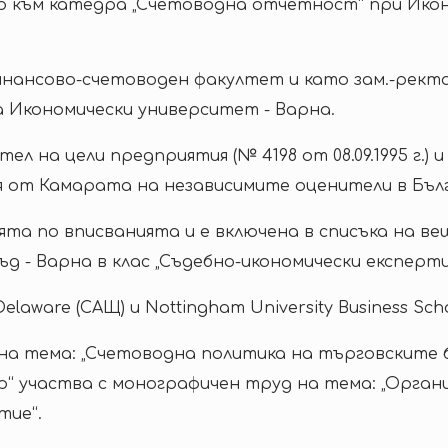
р към катедра „Счетоводна отчетност“ при Икон
нансово-счетоводен факултет и като зам.-ректо
а Икономически университет - Варна.
ел на цели предприятия (№ 4198 от 08.09.1995 г.) 
от Камарата на независимите оценители в България
та по вписванията и е включена в списъка на ве
д - Варна в клас „Съдебно-икономически експерти
elaware (САЩ) и Nottingham University Business Scho
а тема: „Счетоводна политика на търговските ба
р“ участва с монографичен труд на тема: „Орган
тие“.