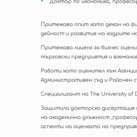
Доктор по икономика, професо
Притежава опит като декан на фи
дейност и развитие на кадрите н
Притежава лиценз за бизнес оценит
търговски предприятия и вземания 
Работи като оценител към Агенция
Административен съд и Районен съ
Специализант на The University of D
Защитила докторска дисертация н
на академична длъжност „професо
аспекти на оценката на предприя