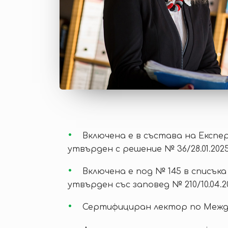
Включена е в състава на Експе
утвърден с решение № 36/28.01.2025
Включена е под № 145 в списък
утвърден със заповед № 210/10.04.2
Сертифициран лектор по Межд