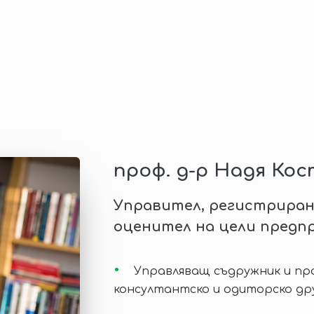
проф. д-р Надя Ко
Управител, регистрира
оценител на цели предп
Управляващ съдружник и пр
консултантско и одиторско др