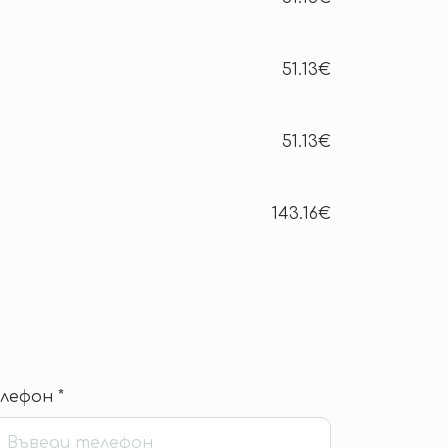
51.13€
51.13€
143.16€
лефон *