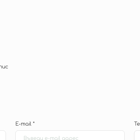
пис
E-mail *
Те