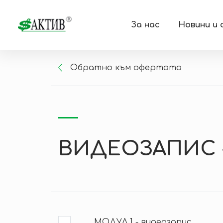
За нас
Новини и
Oбратно към офертата
ВИДЕОЗАПИС - 
МОДУЛ 1 - видеозапис