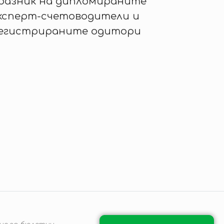
разник на дипломираните
ксперт-счетоводители и
егистрираните одитори