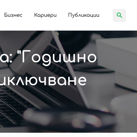
Бизнес
Кариери
Публикации
а: "Годишно
иключване