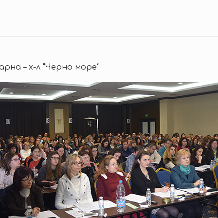
. Варна – х-л "Черно море”