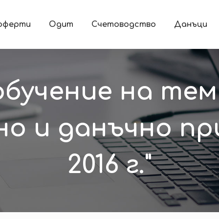
 оферти
Одит
Счетоводство
Данъци
обучение на тем
но и данъчно пр
2016 г."