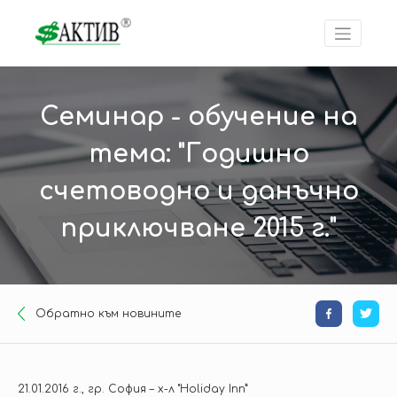
Семинар - обучение на
тема: "Годишно
счетоводно и данъчно
приключване 2015 г."
Oбратно към новините
21.01.2016 г., гр. София – х-л "Holiday Inn”