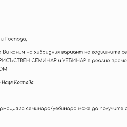
и Господа,
а Ви каним на
хибридния
вариант
на годишните се
РИСЪСТВЕН СЕМИНАР и УЕБИНАР в реално време
OOM
р Надя Костова
мация за семинара/уебинара може да получите 