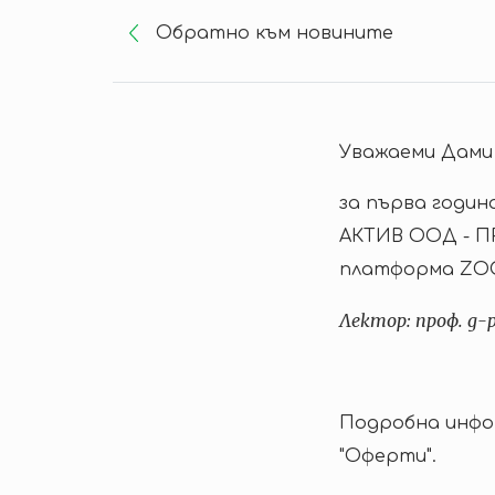
Oбратно към новините
Уважаеми Дами 
за първа годин
АКТИВ ООД - П
платформа Z
Лектор: проф. д-
Подробна инфор
"Оферти".