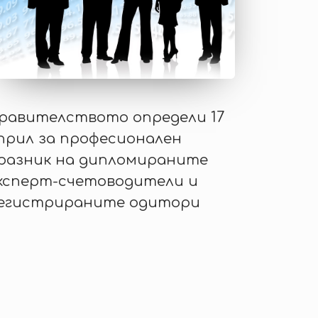
равителството определи 17
прил за професионален
разник на дипломираните
ксперт-счетоводители и
егистрираните одитори