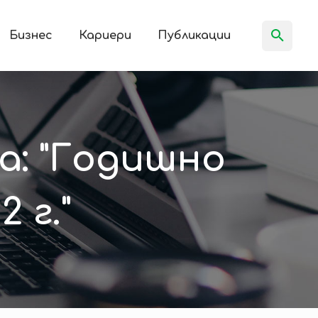
Бизнес
Кариери
Публикации
а: "Годишно
 г."