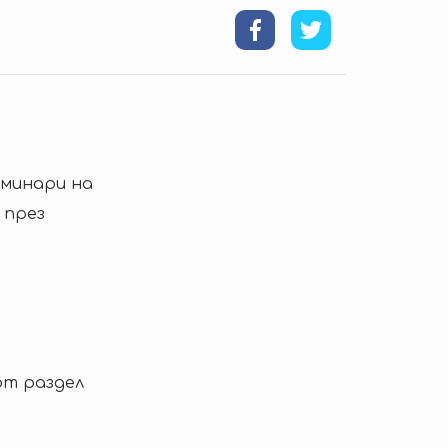
минари на
 през
от раздел