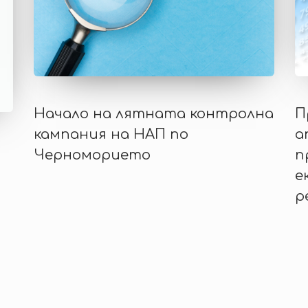
Начало на лятната контролна
П
кампания на НАП по
а
Черноморието
п
е
р