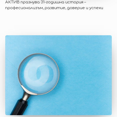
АКТИВ празнува 31-годишна история –
професионализъм, развитие, доверие и успехи