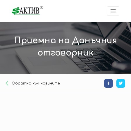
Приемна на Данъчния
отговорник
Oбратно към новините