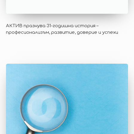
АКТИВ празнува 31-годишна история –
професионализъм, развитие, доверие и успехи