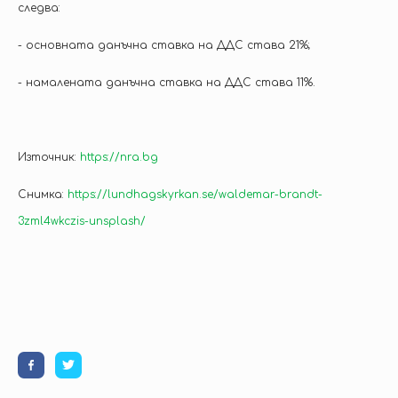
следва:
- основната данъчна ставка на ДДС става 21%;
- намалената данъчна ставка на ДДС става 11%.
Източник:
https://nra.bg
Снимка:
https://lundhagskyrkan.se/waldemar-brandt-
3zml4wkczis-unsplash/