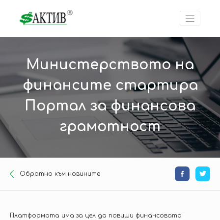
Министерството на
финансите стартира
Портал за финансова
грамотност
Oбратно към новините
Платформата има за цел да повиши финансовата