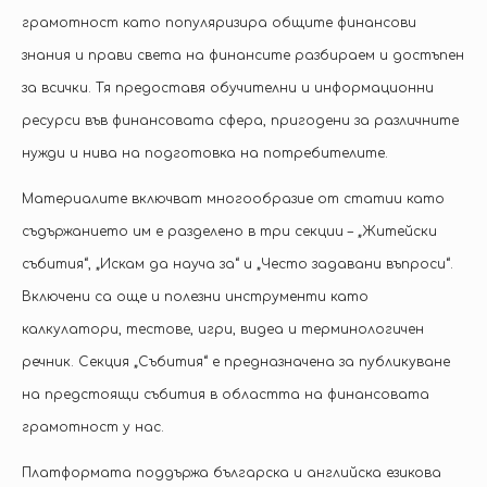
грамотност като популяризира общите финансови
знания и прави света на финансите разбираем и достъпен
за всички. Тя предоставя обучителни и информационни
ресурси във финансовата сфера, пригодени за различните
нужди и нива на подготовка на потребителите.
Материалите включват многообразие от статии като
съдържанието им е разделено в три секции – „Житейски
събития“, „Искам да науча за“ и „Често задавани въпроси“.
Включени са още и полезни инструменти като
калкулатори, тестове, игри, видеа и терминологичен
речник. Секция „Събития“ е предназначена за публикуване
на предстоящи събития в областта на финансовата
грамотност у нас.
Платформата поддържа българска и английска езикова