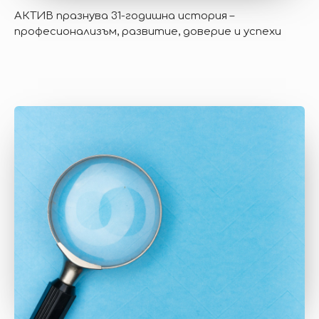
АКТИВ празнува 31-годишна история –
професионализъм, развитие, доверие и успехи