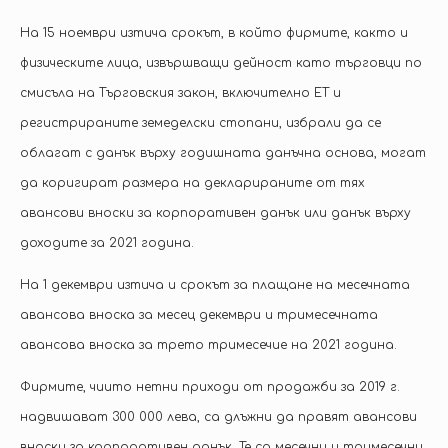
На 15 ноември изтича срокът, в който фирмите, както и
физическите лица, извършващи дейност като търговци по
смисъла на Търговския закон, включително ЕТ и
регистрираните земеделски стопани, избрали да се
облагат с данък върху годишната данъчна основа, могат
да коригират размера на декларираните от тях
авансови вноски за корпоративен данък или данък върху
доходите за 2021 година.
На 1 декември изтича и срокът за плащане на месечната
авансова вноска за месец декември и тримесечната
авансова вноска за трето тримесечие на 2021 година.
Фирмите, чиито нетни приходи от продажби за 2019 г.
надвишават 300 000 лева, са длъжни да правят авансови
вноски за корпоративен данък. Те са месечни и тримесечни