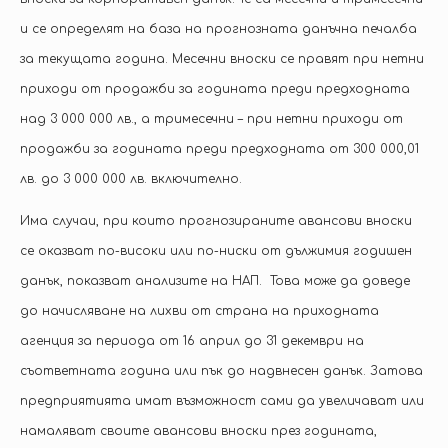
и се определят на база на прогнозната данъчна печалба
за текущата година. Месечни вноски се правят при нетни
приходи от продажби за годината преди предходната
над 3 000 000 лв., а тримесечни – при нетни приходи от
продажби за годината преди предходната от 300 000,01
лв. до 3 000 000 лв. включително.
Има случаи, при които прогнозираните авансови вноски
се оказват по-високи или по-ниски от дължимия годишен
данък, показват анализите на НАП. Това може да доведе
до начисляване на лихви от страна на приходната
агенция за периода от 16 април до 31 декември на
съответната година или пък до надвнесен данък. Затова
предприятията имат възможност сами да увеличават или
намаляват своите авансови вноски през годината,