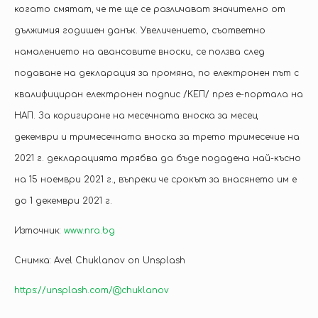
когато смятат, че те ще се различават значително от
дължимия годишен данък. Увеличението, съответно
намалението на авансовите вноски, се ползва след
подаване на декларация за промяна, по електронен път с
квалифициран електронен подпис /КЕП/ през е-портала на
НАП. За коригиране на месечната вноска за месец
декември и тримесечната вноска за трето тримесечие на
2021 г. декларацията трябва да бъде подадена най-късно
на 15 ноември 2021 г., въпреки че срокът за внасянето им е
до 1 декември 2021 г.
Източник:
www.nra.bg
Снимка: Avel Chuklanov on Unsplash
https://unsplash.com/@chuklanov