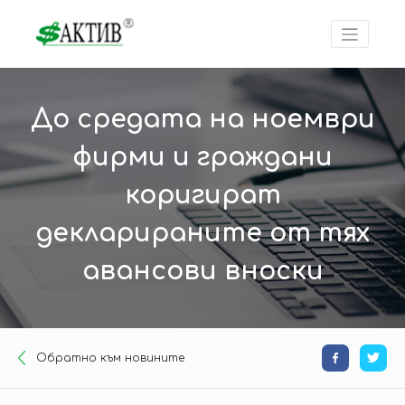
До средата на ноември
фирми и граждани
коригират
декларираните от тях
авансови вноски
Oбратно към новините