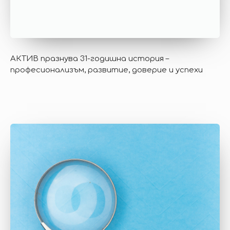
АКТИВ празнува 31-годишна история –
професионализъм, развитие, доверие и успехи