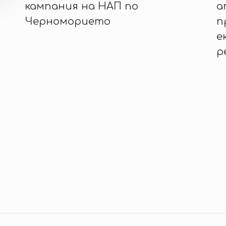
кампания на НАП по
а
Черноморието
п
е
р