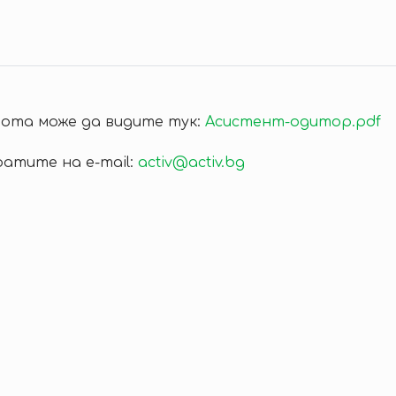
бота може да видите тук:
Асистент-одитор.pdf
ратите на e-mail:
activ@activ.bg