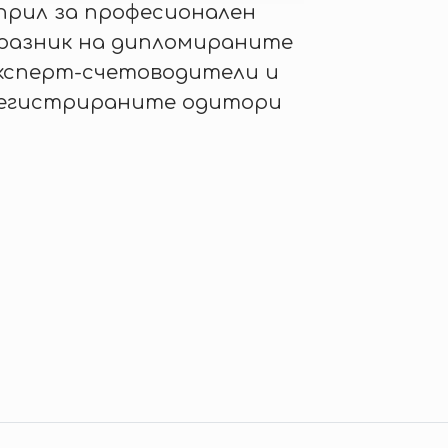
прил за професионален
разник на дипломираните
ксперт-счетоводители и
егистрираните одитори