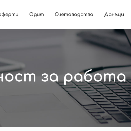
 оферти
Одит
Счетоводство
Данъци
ост за работа