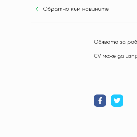
Oбратно към новините
Обявата за ра
CV може да изп