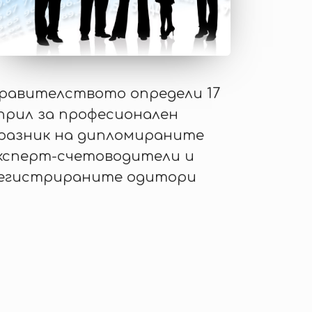
равителството определи 17
прил за професионален
разник на дипломираните
ксперт-счетоводители и
егистрираните одитори