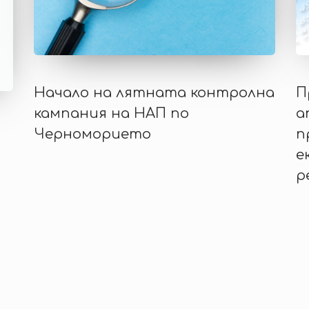
Начало на лятната контролна
П
кампания на НАП по
а
Черноморието
п
е
р