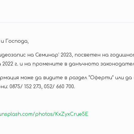
и Господа,
идеозапис на Семинар' 2023, посветен на годишн
 2022 г. и на промените в данъчното законодателс
мация може да видите в раздел "Оферти" или да
 0875/ 152 273, 052/ 660 700.
/unsplash.com/photos/KxZyxCrue5E