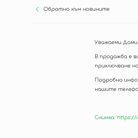
Oбратно към новините
Уважаеми Дами 
В продажба е в
приключване на
Подробна инфор
нашите телефони:
Снимка: https:/