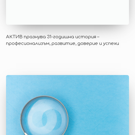
АКТИВ празнува 31-годишна история –
професионализъм, развитие, доверие и успехи