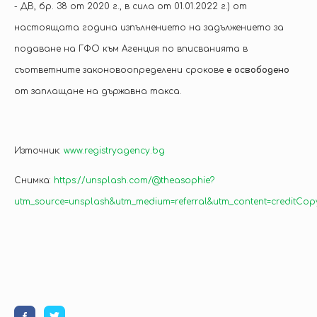
- ДВ, бр. 38 от 2020 г., в сила от 01.01.2022 г.) от
настоящата година изпълнението на задължението за
подаване на ГФО към Агенция по вписванията в
съответните законовоопределени срокове
е освободено
от заплащане на държавна такса.
Източник:
www.registryagency.bg
Снимка:
https://unsplash.com/@theasophie?
utm_source=unsplash&utm_medium=referral&utm_content=creditCopy