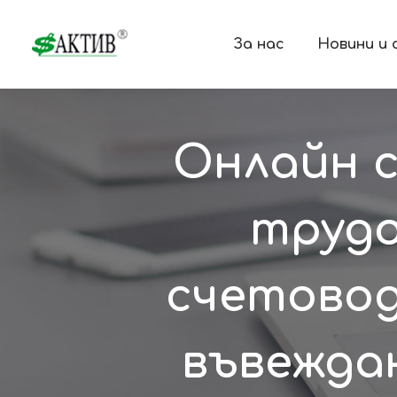
За нас
Новини и
Онлайн с
трудо
счетовод
въвеждан