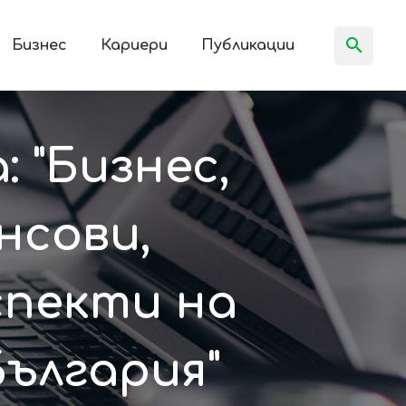
Бизнес
Кариери
Публикации
 "Бизнес,
нсови,
спекти на
България"