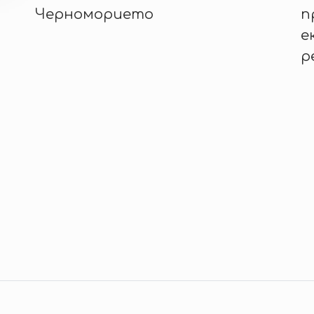
Черноморието
п
е
р