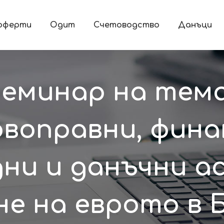
 оферти
Одит
Счетоводство
Данъци
еминар на тема:
воправни, фина
ни и данъчни а
е на еврото в 