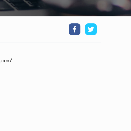
рти".