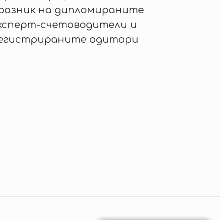
разник на дипломираните
ксперт-счетоводители и
егистрираните одитори